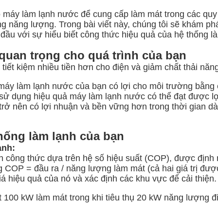
máy làm lạnh nước để cung cấp làm mát trong các quy t
ng năng lượng. Trong bài viết này, chúng tôi sẽ khám p
đầu với sự hiểu biết công thức hiệu quả của hệ thống l
 quan trọng cho quá trình của bạn
 tiết kiệm nhiều tiền hơn cho điện và giảm chất thải năn
máy làm lạnh nước của bạn có lợi cho môi trường bằng c
 sử dụng hiệu quả máy làm lạnh nước có thể đạt được lợ
trở nên có lợi nhuận và bền vững hơn trong thời gian dà
thống làm lạnh của bạn
ạnh:
 công thức dựa trên hệ số hiệu suất (COP), được định n
COP = đầu ra / năng lượng làm mát (cả hai giá trị được
 hiệu quả của nó và xác định các khu vực để cải thiện.
100 kW làm mát trong khi tiêu thụ 20 kW năng lượng điệ