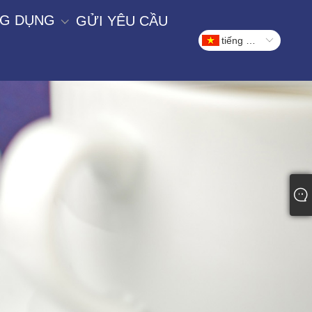
G DỤNG
GỬI YÊU CẦU
tiếng Việt