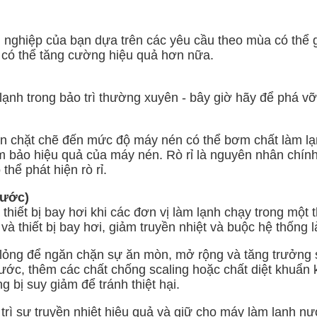
 nghiệp của bạn dựa trên các yêu cầu theo mùa có thể 
m có thể tăng cường hiệu quả hơn nữa.
lạnh trong bảo trì thường xuyên - bây giờ hãy để phá vỡ 
an chặt chẽ đến mức độ máy nén có thể bơm chất làm lạn
ảm bảo hiệu quả của máy nén. Rò rỉ là nguyên nhân chín
thể phát hiện rò rỉ.
nước)
hiết bị bay hơi khi các đơn vị làm lạnh chạy trong một 
và thiết bị bay hơi, giảm truyền nhiệt và buộc hệ thống
 lỏng để ngăn chặn sự ăn mòn, mở rộng và tăng trưởng s
ước, thêm các chất chống scaling hoặc chất diệt khuẩn kh
g bị suy giảm để tránh thiệt hại.
trì sự truyền nhiệt hiệu quả và giữ cho máy làm lạnh nư