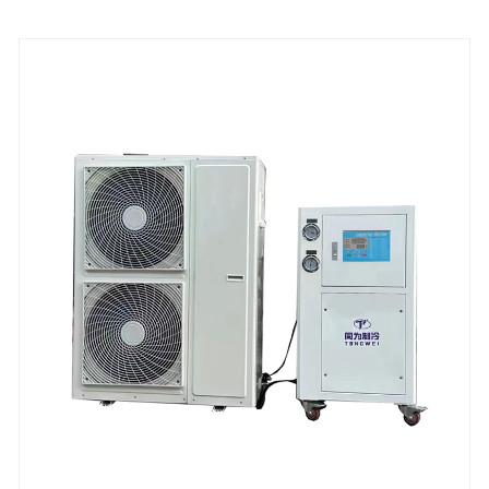
được chế tạo với bình chứa nước bằng thép không
gỉ và máy bơm nước. Tất cả các thiết bị làm lạnh tùy
chỉnh của chúng tôi đều có chứng nhận CE và bảo
hành 12 tháng, bất kỳ sự cố nào do lỗi của chính
máy làm lạnh, dịch vụ được cung cấp cho đến khi
xảy ra sự cố trong phạm vi bảo hành Chúng tôi
mong muốn trở thành nhà cung cấp máy làm lạnh
bằng thép không gỉ tùy chỉnh lâu dài của bạn tại
Trung Quốc.
Công suất làm lạnh: 1/2 Tấn đến 100 Tấn
Chất làm lạnh: R22/R407c/R410a/R134A/R404a
Nguồn điện: 380V/50HZ /3PH (Tiêu chuẩn) / 208-
480V/60HZ/3PH (Tùy chỉnh)
Thương hiệu máy nén: Máy nén cuộn Panasonic
Loại thiết bị bay hơi: Cuộn dây thép không gỉ trong
bể nước SS (Tiêu chuẩn) / Vỏ và ống (Tùy chỉnh)