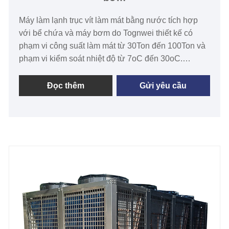
Máy làm lạnh trục vít làm mát bằng nước tích hợp
với bể chứa và máy bơm do Tognwei thiết kế có
phạm vi công suất làm mát từ 30Ton đến 100Ton và
phạm vi kiểm soát nhiệt độ từ 7oC đến 30oC.
Tongwei là nhà sản xuất và cung cấp máy làm lạnh
công nghiệp công nghệ cao và các loại máy làm
Đọc thêm
Gửi yêu cầu
lạnh khác trong hơn 15 năm. Chúng tôi dành riêng
cho việc phát triển, thiết kế, sản xuất, bán hàng, lắp
đặt nhà máy và dịch vụ kỹ thuật máy làm lạnh không
khí, máy làm lạnh nước, máy làm lạnh công nghiệp,
máy làm lạnh dầu và hệ thống làm lạnh tùy chỉnh
khác, được sử dụng rộng rãi trong cao su, nhựa,
dầu khí, hóa chất, điện tử , sản xuất giấy, dệt, sản
xuất bia, dược phẩm, thực phẩm, máy móc, đồ uống,
sơn chân không, mạ điện, phòng thí nghiệm và
nhiều lĩnh vực khác. Tất cả các máy làm lạnh trục vít
làm mát bằng nước tích hợp tùy chỉnh của chúng tôi