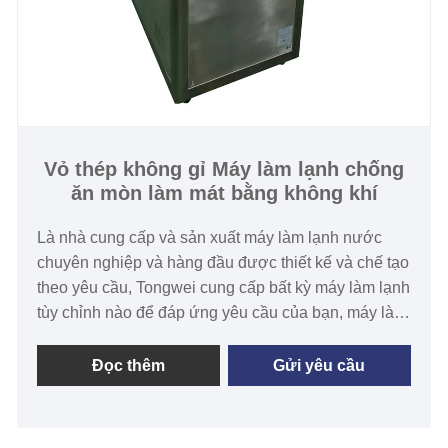
Công suất làm lạnh: 1/2 Tấn đến 100 Tấn
Chất làm lạnh: R22/R407c/R134A/R404a
Nguồn điện: 380V/50HZ /3PH (Tiêu chuẩn) / 208-
480V/60HZ/3PH (Tùy chỉnh)
Thương hiệu máy nén khí: Máy nén trục vít
Panasonic/Danfoss Scroll/Hanbell/Bitzer
Loại thiết bị bay hơi: Vỏ và ống
Vỏ thép không gỉ Máy làm lạnh chống
ăn mòn làm mát bằng không khí
Là nhà cung cấp và sản xuất máy làm lạnh nước
chuyên nghiệp và hàng đầu được thiết kế và chế tạo
theo yêu cầu, Tongwei cung cấp bất kỳ máy làm lạnh
tùy chỉnh nào để đáp ứng yêu cầu của bạn, máy làm
lạnh chống ăn mòn làm mát bằng không khí có vỏ
bằng thép không gỉ được sử dụng rộng rãi trong
Đọc thêm
Gửi yêu cầu
ngành công nghiệp thực phẩm, y tế và dược phẩm.
Nó sử dụng Panasonic/ Máy nén Danfass, thiết bị
bay hơi dạng tấm/cuộn dây bằng thép không gỉ 304,