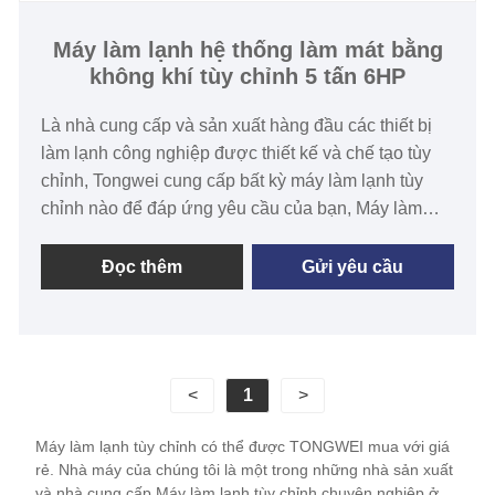
Máy làm lạnh hệ thống làm mát bằng
không khí tùy chỉnh 5 tấn 6HP
Là nhà cung cấp và sản xuất hàng đầu các thiết bị
làm lạnh công nghiệp được thiết kế và chế tạo tùy
chỉnh, Tongwei cung cấp bất kỳ máy làm lạnh tùy
chỉnh nào để đáp ứng yêu cầu của bạn, Máy làm
lạnh hệ thống làm mát bằng không khí tùy chỉnh 5
tấn 6HP có thiết bị bay hơi và máy nén được lắp đặt
Đọc thêm
Gửi yêu cầu
trong nhà và thiết bị ngưng tụ được lắp đặt ngoài
trời, cung cấp tốt nhất của cả hai thế giới để làm mát
quy trình công nghiệp vượt trội cho y tế, công
nghiệp, nhà máy bia, sữa, chế biến thực phẩm và
<
1
>
nhiều ngành công nghiệp khác. Chọn một máy làm
lạnh hệ thống phân chia từ Tongwei và nhận được
Máy làm lạnh tùy chỉnh có thể được TONGWEI mua với giá
một hệ thống làm lạnh hiệu quả, đáng tin cậy để tích
rẻ. Nhà máy của chúng tôi là một trong những nhà sản xuất
hợp vào ứng dụng của bạn. Chúng tôi mong muốn
và nhà cung cấp Máy làm lạnh tùy chỉnh chuyên nghiệp ở