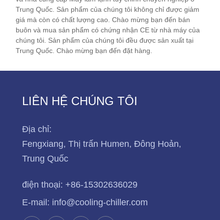
trở thành nhà cung cấp máy làm lạnh phân chia tùy
Trung Quốc. Sản phẩm của chúng tôi không chỉ được giảm
giá mà còn có chất lượng cao. Chào mừng bạn đến bán
chỉnh lâu dài của bạn tại Trung Quốc.
buôn và mua sản phẩm có chứng nhận CE từ nhà máy của
chúng tôi. Sản phẩm của chúng tôi đều được sản xuất tại
Model máy làm lạnh: TW-6A
Trung Quốc. Chào mừng bạn đến đặt hàng.
Công suất làm lạnh: 16,9KW(14560 kcal/h) @ 50HZ
/ 19,77KW(17000 kcal/h) @ 60HZ
Chất làm lạnh: R22/R407c/R410a/R134A/R404a
Nguồn điện: 380V/50HZ /3PH (Tiêu chuẩn) / 208-
LIÊN HỆ CHÚNG TÔI
480V/60HZ/3PH (Tùy chỉnh)
Thương hiệu máy nén: Máy nén cuộn Panasonic
Địa chỉ:
Loại thiết bị bay hơi: Cuộn dây trong bể nước SS
(Tiêu chuẩn) / Vỏ và ống (Tùy chỉnh
Fengxiang, Thị trấn Humen, Đông Hoản,
Trung Quốc
điện thoại:
+86-15302636029
E-mail:
info@cooling-chiller.com