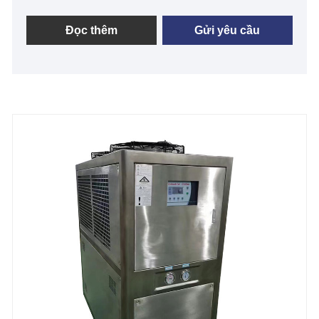
đặt nhà máy và dịch vụ kỹ thuật của máy làm lạnh
không khí, máy làm lạnh nước, máy làm lạnh công
Đọc thêm
Gửi yêu cầu
nghiệp, máy làm lạnh dầu và hệ thống làm lạnh tùy
chỉnh khác, chẳng hạn như máy làm lạnh bằng thép
không gỉ để chống ăn mòn. Nước làm mát bằng thép
không gỉ máy làm lạnh có vỏ bằng thép không gỉ,
được sử dụng rộng rãi trong công nghiệp thực
phẩm, y tế và dược phẩm. Nó có công suất làm lạnh
từ 30 tấn đến 100 tấn, sử dụng máy nén trục vít
Hanbell/Bitzer, thiết bị bay hơi vỏ và ống, với nhiệt
độ PLC. Tất cả các máy làm lạnh tùy chỉnh của
chúng tôi đều là với chứng nhận CE và bảo hành 12
tháng, mọi sự cố do lỗi của chính máy làm lạnh, dịch
vụ được cung cấp cho đến khi xảy ra sự cố trong
phạm vi bảo hành. Chúng tôi mong muốn trở thành
nhà cung cấp máy làm lạnh bằng thép không gỉ tùy
chỉnh lâu dài của bạn tại Trung Quốc.