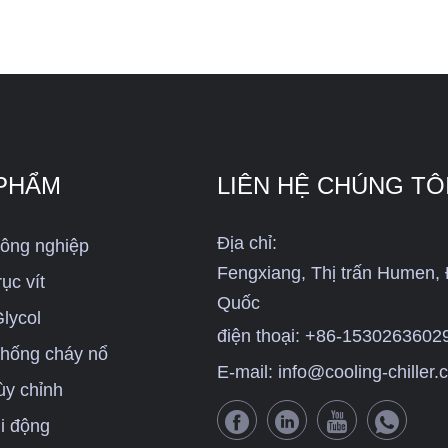
 PHẨM
LIÊN HỆ CHÚNG TÔ
Địa chỉ:
công nghiệp
Fengxiang, Thị trấn Humen,
ục vít
Quốc
lycol
điện thoại:
+86-1530263602
chống cháy nổ
E-mail:
info@cooling-chiller
ùy chỉnh
i động