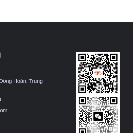
I
 Đông Hoản, Trung
9
.com