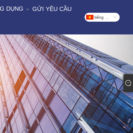
G DỤNG
GỬI YÊU CẦU
tiếng Việt