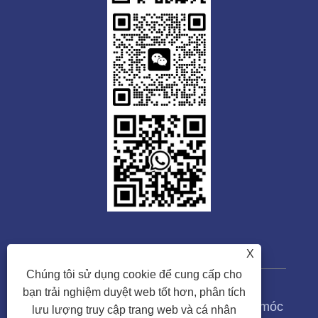
X
Chúng tôi sử dụng cookie để cung cấp cho
bạn trải nghiệm duyệt web tốt hơn, phân tích
Bản quyền © 2023 Công ty TNHH Máy móc
lưu lượng truy cập trang web và cá nhân