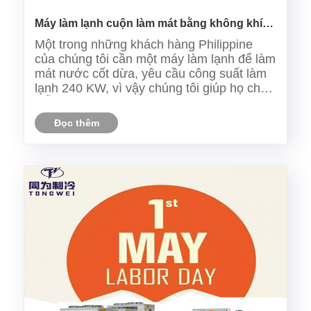
Máy làm lạnh cuộn làm mát bằng không khí
100HP Giao hàng đến Philippines để làm mát
Một trong những khách hàng Philippine
sữa dừa
của chúng tôi cần một máy làm lạnh để làm
mát nước cốt dừa, yêu cầu công suất làm
lạnh 240 KW, vì vậy chúng tôi giúp họ chọn
mẫu máy làm lạnh cuộn làm mát bằng
không khí 100 mã lực TW-100AF. Hôm nay
Đọc thêm
chúng tôi sắp xếp chuyến hàng cho máy
làm lạnh cuộn làm mát bằ......