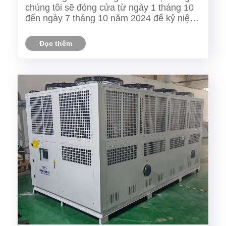
chúng tôi sẽ đóng cửa từ ngày 1 tháng 10
đến ngày 7 tháng 10 năm 2024 để kỷ niệm
Ngày Quốc khánh Trung Quốc. Chúng tôi
sẽ tiếp tục giờ làm việc bình thường vào
Đọc thêm
ngày 8 tháng 10.