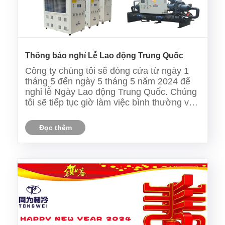
Thông báo nghỉ Lễ Lao động Trung Quốc
Công ty chúng tôi sẽ đóng cửa từ ngày 1
tháng 5 đến ngày 5 tháng 5 năm 2024 để
nghỉ lễ Ngày Lao động Trung Quốc. Chúng
tôi sẽ tiếp tục giờ làm việc bình thường vào
ngày 6 tháng 5. Trong thời gian này, bộ
phận dịch vụ khách hàng của chúng tôi sẽ
Đọc thêm
không thể trả lời cuộc gọi hoặc trả lời
email. Tuy nhiê......