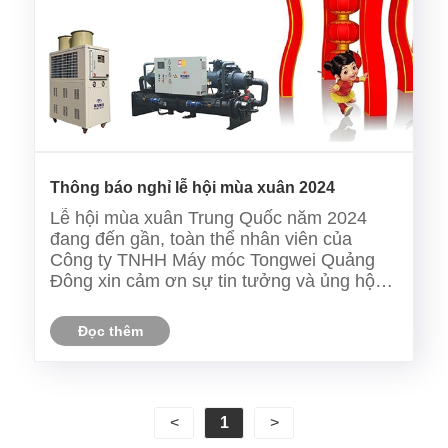
Thông báo nghỉ lễ hội mùa xuân 2024
Lễ hội mùa xuân Trung Quốc năm 2024
đang đến gần, toàn thể nhân viên của
Công ty TNHH Máy móc Tongwei Quảng
Đông xin cảm ơn sự tin tưởng và ủng hộ
lâu dài của bạn dành cho công ty chúng tôi.
Tongwei xin gửi những lời chúc và lời chào
Đọc thêm
chân thành nhất đến các bạn trong năm
mới, công ty chúng tôi sẽ là......
<
1
>