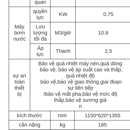
quan
quyền
KW
0,75
lực
Máy
Lưu
bơm
lượng
M3/giờ
10.8
nước
tối đa
Áp
Thanh
2,5
lực
Bảo vệ quá nhiệt máy nén,
quá dòng
bảo vệ, bảo vệ áp suất cao và thấp,
sự an
quá nhiệt độ
toàn
bảo vệ,bảo vệ giao thông,giai đoạn
thiết
sự liên tiếp
bị
/bảo vệ mất pha,bảo vệ mức độ
thấp,bảo vệ sương giá
n
kích thước
mm
1150*620*1355
cân nặng
kg
185