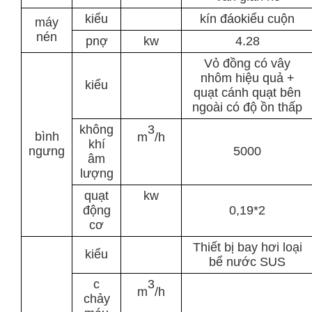
kiểu
kín đáo
kiểu cuộn
máy
nén
p
nợ
kw
4.28
Vỏ đồng có vây
nhôm hiệu quả +
kiểu
quạt cánh quạt bên
ngoài có độ ồn thấp
không
3
bình
m
/h
khí
ngưng
5000
âm
lượng
quạt
kw
động
0,19*2
cơ
Thiết bị bay hơi loại
kiểu
bể nước SUS
c
3
m
/h
chảy