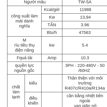
Người mẫu
TW-5A
Kcal/giờ
11988
công suất làm
Kw
13,94
mát danh
TẤN
3.96
nghĩa
Btu/h
47563
M
rìu tiêu thụ
kw
5.4
điện năng
F
quá tải
A
mp
10.3
quyền lực
3
PH
-
220-480
V
-
5
0
nguồn gốc
/60
HZ
Thân thiện với môi
kiểu
trường
chất
R407c/R410a/R134a
làm
cân bằng nhiệt bên
lạnh
điều
ngoài
khiển
van giãn nở