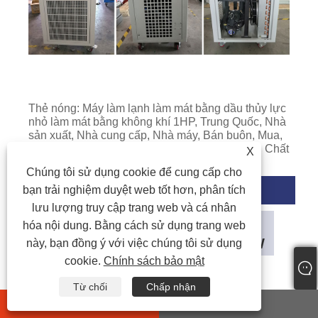
Thẻ nóng: Máy làm lạnh làm mát bằng dầu thủy lực
nhỏ làm mát bằng không khí 1HP, Trung Quốc, Nhà
sản xuất, Nhà cung cấp, Nhà máy, Bán buôn, Mua,
Sản xuất tại Trung Quốc, Giá rẻ, Giảm giá, CE, Chất
X
lượng
Chúng tôi sử dụng cookie để cung cấp cho
bạn trải nghiệm duyệt web tốt hơn, phân tích
Thẻ sản phẩm
lưu lượng truy cập trang web và cá nhân
Máy làm lạnh dầu thủy lực nhỏ
hóa nội dung. Bằng cách sử dụng trang web
làm mát bằng không khí 1HP 3KW
này, bạn đồng ý với việc chúng tôi sử dụng
cookie.
Chính sách bảo mật
Máy làm lạnh nước làm mát dầu
Từ chối
Chấp nhận
whatsapp
E-mail
Máy làm lạnh dầu nhỏ