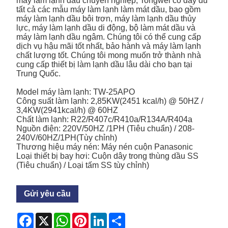
máy làm lạnh dầu chuyên nghiệp, Tongwei có đầy đủ
tất cả các mẫu máy làm lạnh làm mát dầu, bao gồm
máy làm lạnh dầu bôi trơn, máy làm lạnh dầu thủy
lực, máy làm lạnh dầu di động, bộ làm mát dầu và
máy làm lạnh dầu ngâm. Chúng tôi có thể cung cấp
dịch vụ hậu mãi tốt nhất, bảo hành và máy làm lạnh
chất lượng tốt. Chúng tôi mong muốn trở thành nhà
cung cấp thiết bị làm lạnh dầu lâu dài cho bạn tại
Trung Quốc.
Model máy làm lạnh: TW-25APO
Công suất làm lạnh: 2,85KW(2451 kcal/h) @ 50HZ /
3,4KW(2941kcal/h) @ 60HZ
Chất làm lạnh: R22/R407c/R410a/R134A/R404a
Nguồn điện: 220V/50HZ /1PH (Tiêu chuẩn) / 208-
240V/60HZ/1PH(Tùy chỉnh)
Thương hiệu máy nén: Máy nén cuộn Panasonic
Loại thiết bị bay hơi: Cuộn dây trong thùng dầu SS
(Tiêu chuẩn) / Loại tấm SS tùy chỉnh)
Gửi yêu cầu
Facebook
X
WhatsApp
Pinterest
LinkedIn
Share