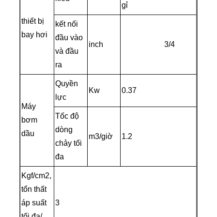
gỉ
thiết bị
kết nối
bay hơi
đầu vào
inch
3/4
và đầu
ra
Quyền
Kw
0.37
lực
Máy
Tốc độ
bơm
dòng
dầu
m3/giờ
1.2
chảy tối
đa
Kgf/cm2,
tổn thất
áp suất
3
tối đa/