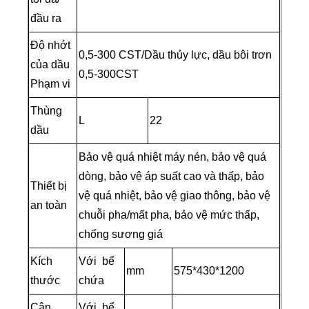
đầu ra
Độ nhớt
0,5-300 CST/Dầu thủy lực, dầu bôi trơn
của dầu
0,5-300CST
Phạm vi
Thùng
L
22
dầu
Bảo vệ quá nhiệt máy nén, bảo vệ quá
dòng, bảo vệ áp suất cao và thấp, bảo
Thiết bị
vệ quá nhiệt, bảo vệ giao thông, bảo vệ
an toàn
chuỗi pha/mất pha, bảo vệ mức thấp,
chống sương giá
Kích
Với bể
mm
575*430*1200
thước
chứa
Cân
Với bể