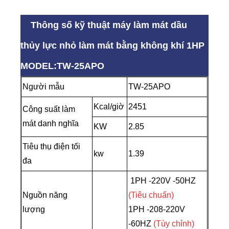
Thông số kỹ thuật máy làm mát dầu
thủy lực nhỏ làm mát bằng không khí 1HP
MODEL:TW-25APO
Người mẫu
TW-25APO
Kcal/giờ
2451
Công suất làm
mát danh nghĩa
KW
2.85
Tiêu thụ điện tối
kw
1.39
đa
1PH -220V -50HZ
Nguồn năng
(Tiêu chuẩn)
lượng
1PH -208-220V
-60HZ
(Tùy chỉnh)