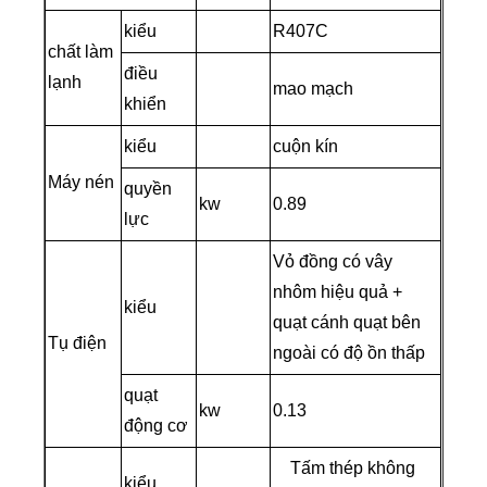
kiểu
R407C
chất làm
điều
lạnh
mao mạch
khiển
kiểu
cuộn kín
Máy nén
quyền
kw
0.89
lực
Vỏ đồng có vây
nhôm hiệu quả +
kiểu
quạt cánh quạt bên
Tụ điện
ngoài có độ ồn thấp
quạt
kw
0.13
động cơ
Tấm thép không
kiểu